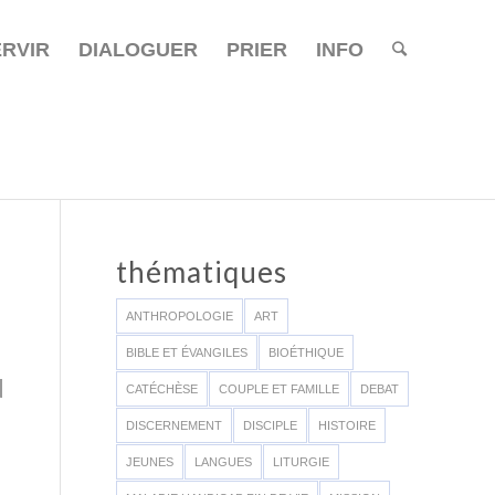
ERVIR
DIALOGUER
PRIER
INFO
thématiques
ANTHROPOLOGIE
ART
BIBLE ET ÉVANGILES
BIOÉTHIQUE
N
CATÉCHÈSE
COUPLE ET FAMILLE
DEBAT
DISCERNEMENT
DISCIPLE
HISTOIRE
JEUNES
LANGUES
LITURGIE