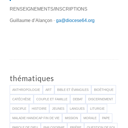
RENSEIGNEMENTS/INSCRIPTIONS
Guillaume d’Alançon ·
ga@diocese64.org
thématiques
ANTHROPOLOGIE
ART
BIBLE ET ÉVANGILES
BIOÉTHIQUE
CATÉCHÈSE
COUPLE ET FAMILLE
DEBAT
DISCERNEMENT
DISCIPLE
HISTOIRE
JEUNES
LANGUES
LITURGIE
MALADIE HANDICAP FIN DE VIE
MISSION
MORALE
PAPE
PAROLE DE DIEU
PHILOSOPHIE
PRIÈRE
QUESTION DE FOI