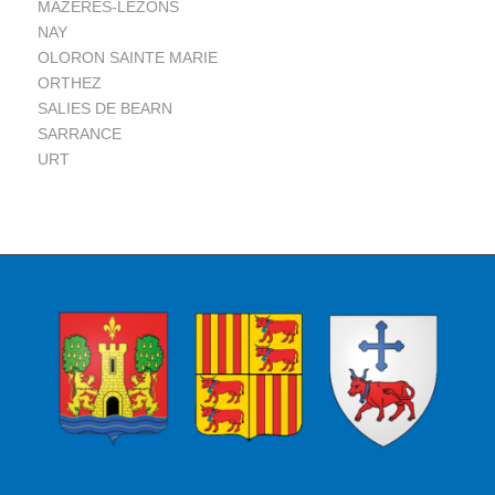
MAZERES-LEZONS
NAY
OLORON SAINTE MARIE
ORTHEZ
SALIES DE BEARN
SARRANCE
URT