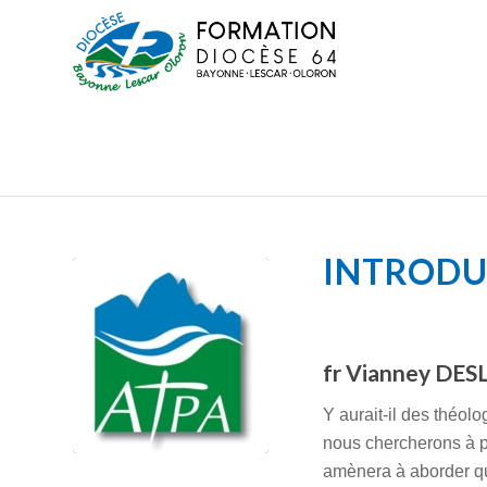
INTRODUC
fr Vianney DE
Y aurait-il des théolo
nous chercherons à pr
amènera à aborder qu