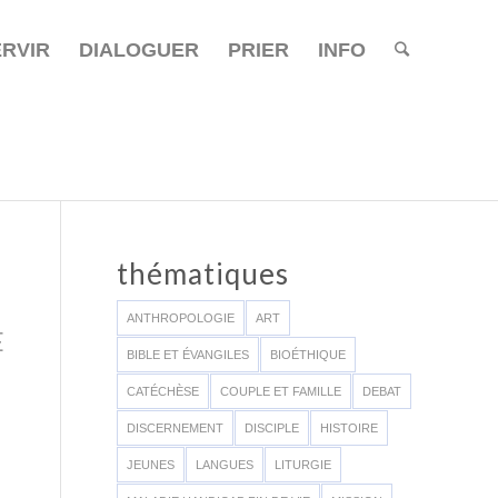
ERVIR
DIALOGUER
PRIER
INFO
thématiques
ANTHROPOLOGIE
ART
E
BIBLE ET ÉVANGILES
BIOÉTHIQUE
CATÉCHÈSE
COUPLE ET FAMILLE
DEBAT
DISCERNEMENT
DISCIPLE
HISTOIRE
JEUNES
LANGUES
LITURGIE