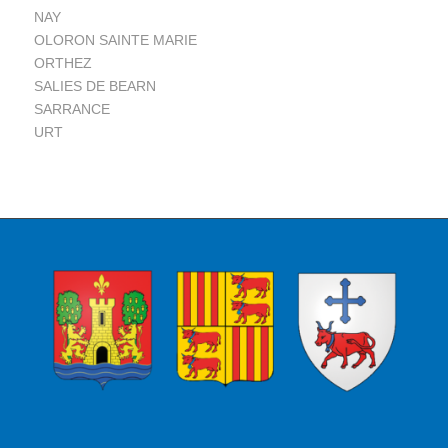
NAY
OLORON SAINTE MARIE
ORTHEZ
SALIES DE BEARN
SARRANCE
URT